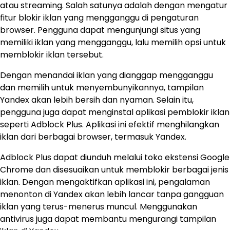
atau streaming. Salah satunya adalah dengan mengatur
fitur blokir iklan yang mengganggu di pengaturan
browser. Pengguna dapat mengunjungi situs yang
memiliki iklan yang mengganggu, lalu memilih opsi untuk
memblokir iklan tersebut.
Dengan menandai iklan yang dianggap mengganggu
dan memilih untuk menyembunyikannya, tampilan
Yandex akan lebih bersih dan nyaman. Selain itu,
pengguna juga dapat menginstal aplikasi pemblokir iklan
seperti Adblock Plus. Aplikasi ini efektif menghilangkan
iklan dari berbagai browser, termasuk Yandex.
Adblock Plus dapat diunduh melalui toko ekstensi Google
Chrome dan disesuaikan untuk memblokir berbagai jenis
iklan. Dengan mengaktifkan aplikasi ini, pengalaman
menonton di Yandex akan lebih lancar tanpa gangguan
iklan yang terus-menerus muncul. Menggunakan
antivirus juga dapat membantu mengurangi tampilan