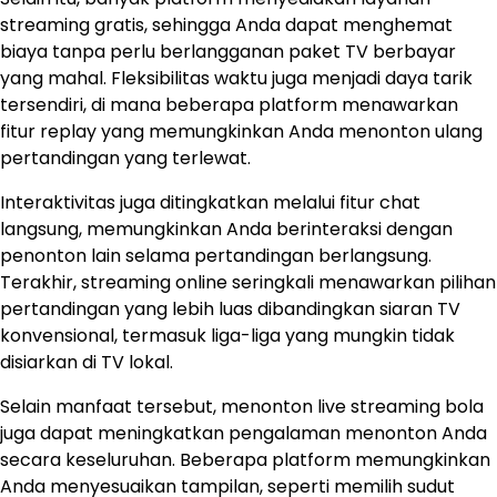
streaming gratis, sehingga Anda dapat menghemat
biaya tanpa perlu berlangganan paket TV berbayar
yang mahal. Fleksibilitas waktu juga menjadi daya tarik
tersendiri, di mana beberapa platform menawarkan
fitur replay yang memungkinkan Anda menonton ulang
pertandingan yang terlewat.
Interaktivitas juga ditingkatkan melalui fitur chat
langsung, memungkinkan Anda berinteraksi dengan
penonton lain selama pertandingan berlangsung. ​
Terakhir, streaming online seringkali menawarkan pilihan
pertandingan yang lebih luas dibandingkan siaran TV
konvensional, termasuk liga-liga yang mungkin tidak
disiarkan di TV lokal​.
Selain manfaat tersebut, menonton live streaming bola
juga dapat meningkatkan pengalaman menonton Anda
secara keseluruhan. Beberapa platform memungkinkan
Anda menyesuaikan tampilan, seperti memilih sudut