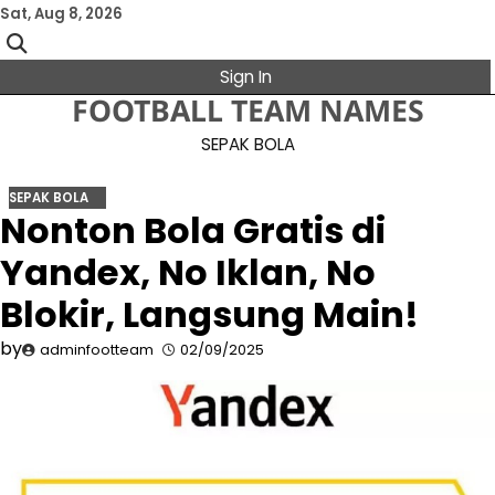
Skip
Sat, Aug 8, 2026
to
content
Sign In
FOOTBALL TEAM NAMES
SEPAK BOLA
SEPAK BOLA
Nonton Bola Gratis di
Yandex, No Iklan, No
Blokir, Langsung Main!
by
adminfootteam
02/09/2025