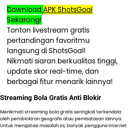
Download
APK ShotsGoal
Sekarang!
Tonton livestream gratis
pertandingan favoritmu
langsung di ShotsGoal!
Nikmati siaran berkualitas tinggi,
update skor real-time, dan
berbagai fitur menarik lainnya!
Streaming Bola Gratis Anti Blokir
Menikmati streaming bola gratis seringkali terkendala
oleh pemblokiran geografis atau pembatasan lainnya.
Untuk mengatasi masalah ini, banyak pengguna internet