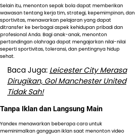
Selain itu, menonton sepak bola dapat memberikan
wawasan tentang kerja tim, strategi, kepemimpinan, dan
sportivitas, menawarkan pelajaran yang dapat
ditransfer ke berbagai aspek kehidupan pribadi dan
profesional Anda. Bagi anak-anak, menonton
pertandingan olahraga dapat mengajarkan nilai-nilai
seperti sportivitas, toleransi, dan pentingnya hidup
sehat.
Baca Juga:
Leicester City Merasa
Dirugikan, Gol Manchester United
Tidak Sah!
Tanpa Iklan dan Langsung Main
Yandex menawarkan beberapa cara untuk
meminimalkan gangguan iklan saat menonton video