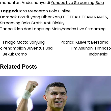
menonton Anda, hanya di
Yandex Live Streaming Bola
.
Tagged
Cara Menonton Bola Online
,
Dampak Positif yang Diberikan
,
FOOTBALL TEAM NAMES
,
Streaming Bola Gratis Anti Blokir
,
Tanpa Iklan dan Langsung Main
,
Yandex Live Streaming
Thiago Motta Sanjung
Patrick Kluivert Bersama
Post
Penampilan Juventus Usai
Tim Asuhan, Timnas
navigation
Bekuk Como
Indonesia!
Related Posts