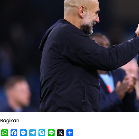
Bagikan
WhatsApp
Facebook
Messenger
Telegram
Skype
Line
X
Share