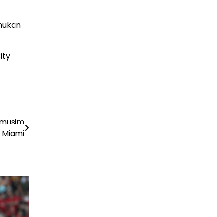
emukan
ity
amusim
r Miami