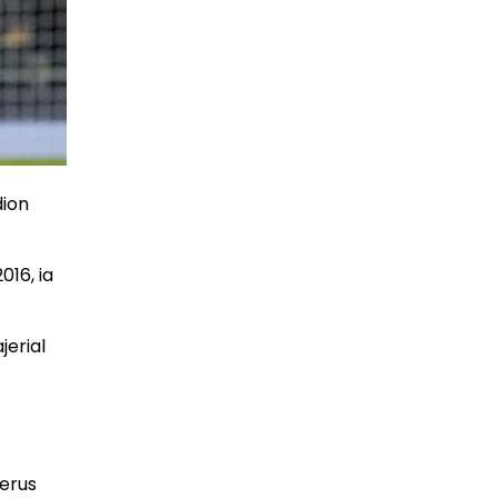
dion
016, ia
jerial
terus