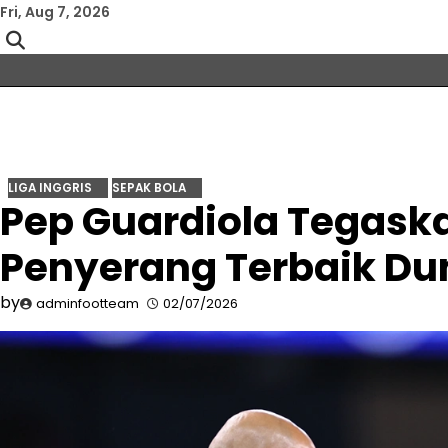
Skip
Fri, Aug 7, 2026
to
content
LIGA INGGRIS
SEPAK BOLA
Pep Guardiola Tegask
Penyerang Terbaik Dun
by
adminfootteam
02/07/2026