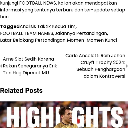
kunjungi
FOOTBALL NEWS
, kalian akan mendapatkan
informasi yang tentunya terbaru dan ter-update setiap
hari.
Tagged
Analisis Taktik Kedua Tim
,
FOOTBALL TEAM NAMES
,
Jalannya Pertandingan
,
Latar Belakang Pertandingan
,
Momen-Momen Kunci
Carlo Ancelotti Raih Johan
Post
Arne Slot Sedih Karena
Cruyff Trophy 2024:
Rekan Senegaranya Erik
navigation
Sebuah Penghargaan
Ten Hag Dipecat MU
dalam Kontroversi
Related Posts