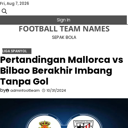
Skip
Fri, Aug 7, 2026
to
content
Sign In
FOOTBALL TEAM NAMES
SEPAK BOLA
LIGA SPANYOL
Pertandingan Mallorca vs
Bilbao Berakhir Imbang
Tanpa Gol
by
adminfootteam
10/31/2024