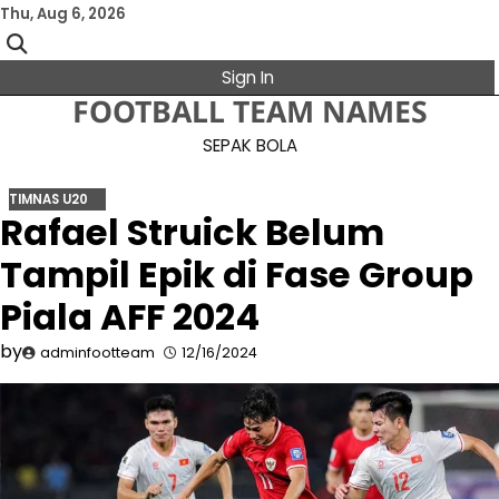
Skip
Thu, Aug 6, 2026
to
content
Sign In
FOOTBALL TEAM NAMES
SEPAK BOLA
TIMNAS U20
Rafael Struick Belum
Tampil Epik di Fase Group
Piala AFF 2024
by
adminfootteam
12/16/2024