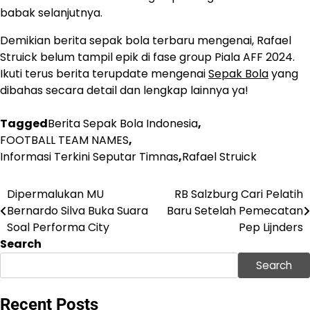
babak selanjutnya.
Demikian berita sepak bola terbaru mengenai, Rafael
Struick belum tampil epik di fase group Piala AFF 2024.
Ikuti terus berita terupdate mengenai
Sepak Bola
yang
dibahas secara detail dan lengkap lainnya ya!
Tagged
Berita Sepak Bola Indonesia
,
FOOTBALL TEAM NAMES
,
Informasi Terkini Seputar Timnas
,
Rafael Struick
Dipermalukan MU
RB Salzburg Cari Pelatih
Post
Bernardo Silva Buka Suara
Baru Setelah Pemecatan
navigation
Soal Performa City
Pep Lijnders
Search
Search
Recent Posts