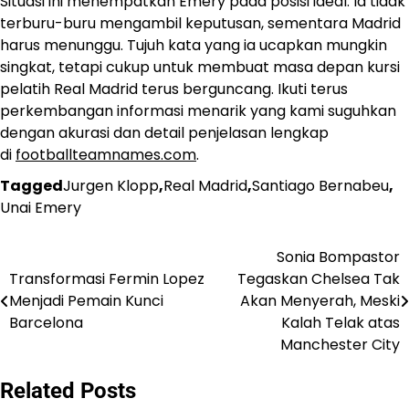
Situasi ini menempatkan Emery pada posisi ideal. Ia tidak
terburu-buru mengambil keputusan, sementara Madrid
harus menunggu. Tujuh kata yang ia ucapkan mungkin
singkat, tetapi cukup untuk membuat masa depan kursi
pelatih Real Madrid terus berguncang. Ikuti terus
perkembangan informasi menarik yang kami suguhkan
dengan akurasi dan detail penjelasan lengkap
di
footballteamnames.com
.
Tagged
Jurgen Klopp
,
Real Madrid
,
Santiago Bernabeu
,
Unai Emery
Sonia Bompastor
Post
Transformasi Fermin Lopez
Tegaskan Chelsea Tak
navigation
Menjadi Pemain Kunci
Akan Menyerah, Meski
Barcelona
Kalah Telak atas
Manchester City
Related Posts