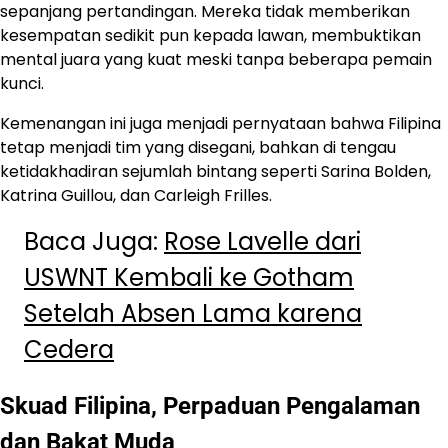
sepanjang pertandingan. Mereka tidak memberikan
kesempatan sedikit pun kepada lawan, membuktikan
mental juara yang kuat meski tanpa beberapa pemain
kunci.
Kemenangan ini juga menjadi pernyataan bahwa Filipina
tetap menjadi tim yang disegani, bahkan di tengau
ketidakhadiran sejumlah bintang seperti Sarina Bolden,
Katrina Guillou, dan Carleigh Frilles.
Baca Juga:
Rose Lavelle dari
USWNT Kembali ke Gotham
Setelah Absen Lama karena
Cedera
Skuad Filipina, Perpaduan Pengalaman
dan Bakat Muda