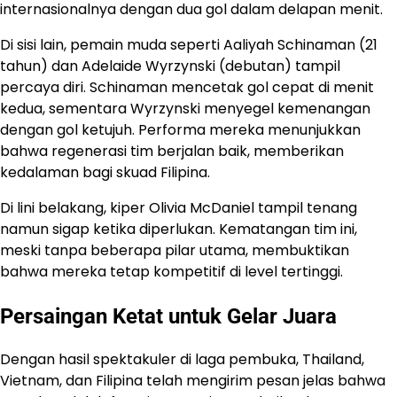
internasionalnya dengan dua gol dalam delapan menit.
Di sisi lain, pemain muda seperti Aaliyah Schinaman (21
tahun) dan Adelaide Wyrzynski (debutan) tampil
percaya diri. Schinaman mencetak gol cepat di menit
kedua, sementara Wyrzynski menyegel kemenangan
dengan gol ketujuh. Performa mereka menunjukkan
bahwa regenerasi tim berjalan baik, memberikan
kedalaman bagi skuad Filipina.
Di lini belakang, kiper Olivia McDaniel tampil tenang
namun sigap ketika diperlukan. Kematangan tim ini,
meski tanpa beberapa pilar utama, membuktikan
bahwa mereka tetap kompetitif di level tertinggi.
Persaingan Ketat untuk Gelar Juara
Dengan hasil spektakuler di laga pembuka, Thailand,
Vietnam, dan Filipina telah mengirim pesan jelas bahwa