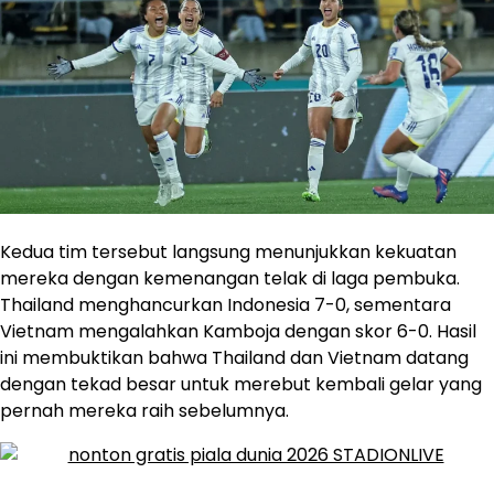
Kedua tim tersebut langsung menunjukkan kekuatan
mereka dengan kemenangan telak di laga pembuka.
Thailand menghancurkan Indonesia 7-0, sementara
Vietnam mengalahkan Kamboja dengan skor 6-0. Hasil
ini membuktikan bahwa Thailand dan Vietnam datang
dengan tekad besar untuk merebut kembali gelar yang
pernah mereka raih sebelumnya.