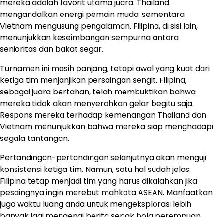
mereka adalah favorit utama juara. Thailand
mengandalkan energi pemain muda, sementara
Vietnam mengusung pengalaman. Filipina, di sisi lain,
menunjukkan keseimbangan sempurna antara
senioritas dan bakat segar.
Turnamen ini masih panjang, tetapi awal yang kuat dari
ketiga tim menjanjikan persaingan sengit. Filipina,
sebagai juara bertahan, telah membuktikan bahwa
mereka tidak akan menyerahkan gelar begitu saja.
Respons mereka terhadap kemenangan Thailand dan
Vietnam menunjukkan bahwa mereka siap menghadapi
segala tantangan.
Pertandingan-pertandingan selanjutnya akan menguji
konsistensi ketiga tim. Namun, satu hal sudah jelas:
Filipina tetap menjadi tim yang harus dikalahkan jika
pesaingnya ingin merebut mahkota ASEAN. Manfaatkan
juga waktu luang anda untuk mengeksplorasi lebih
banyak lagi mengenai berita sepak bola perempuan