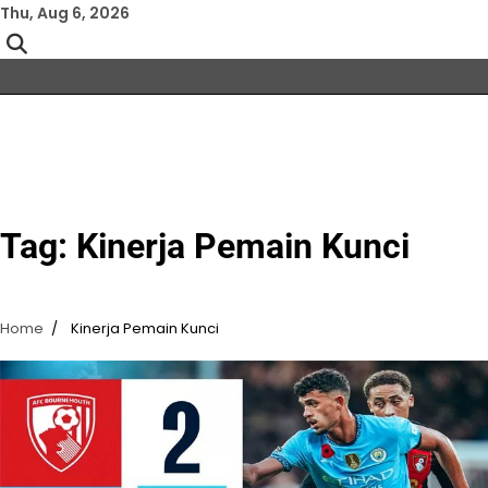
Skip
Thu, Aug 6, 2026
to
content
Tag:
Kinerja Pemain Kunci
Home
Kinerja Pemain Kunci