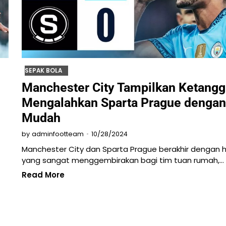
SEPAK BOLA
Manchester City Tampilkan Ketang
Mengalahkan Sparta Prague dengan
Mudah
10/28/2024
by
adminfootteam
Manchester City dan Sparta Prague berakhir dengan h
yang sangat menggembirakan bagi tim tuan rumah,…
Read More