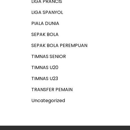
LIGA PRANCIS
LIGA SPANYOL
PIALA DUNIA
SEPAK BOLA
SEPAK BOLA PEREMPUAN
TIMNAS SENIOR
TIMNAS U20
TIMNAS U23
TRANSFER PEMAIN
Uncategorized