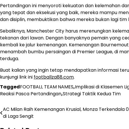
Pertandingan ini menyoroti kekuatan dan kelemahan da
yang tepat dan eksekusi yang baik, mereka mampu meng
dan disiplin, membuktikan bahwa mereka bukan lagi tim
Sebaliknya, Manchester City harus merenungkan kelema
tekanan dari lawan. Dengan banyaknya pemain yang ce
kembali ke jalur kemenangan. Kemenangan Bournemouth 
menambah bumbu persaingan di Premier League, di man
terduga.
Buat kalian yang ingin tetap mendapatkan informasi te
kunjungi link ini
footballza88.com
.
Tagged
FOOTBALL TEAM NAMES
,
Implikasi di Klasemen Li
Reaksi Pasca Pertandingan
,
Strategi Taktik Kedua Tim
AC Milan Raih Kemenangan Krusial, Monza Terkendala 0
Post
di Laga Sengit
navigation