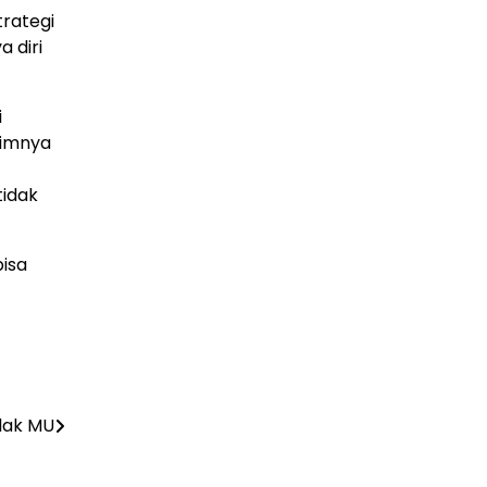
rategi
 diri
i
timnya
tidak
bisa
lak MU