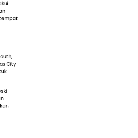
akui
ran
 tempat
outh,
s City
tuk
ski
an
rkan