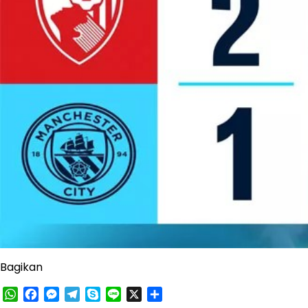
Bagikan
WhatsApp
Facebook
Messenger
Telegram
Skype
Line
X
Share