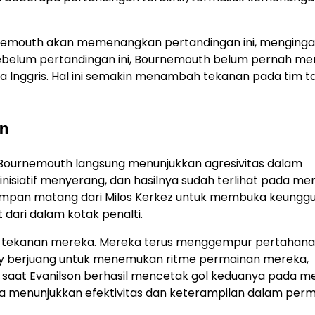
emouth akan memenangkan pertandingan ini, menginga
ebelum pertandingan ini, Bournemouth belum pernah m
ga Inggris. Hal ini semakin menambah tekanan pada tim 
n
, Bournemouth langsung menunjukkan agresivitas dalam
isiatif menyerang, dan hasilnya sudah terlihat pada men
mpan matang dari Milos Kerkez untuk membuka keunggu
dari dalam kotak penalti.
 tekanan mereka. Mereka terus menggempur pertahanan
y berjuang untuk menemukan ritme permainan mereka,
aat Evanilson berhasil mencetak gol keduanya pada me
a menunjukkan efektivitas dan keterampilan dalam per