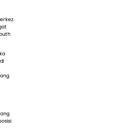
erkez.
gat
mouth
eka
di
ang.
lang
osisi