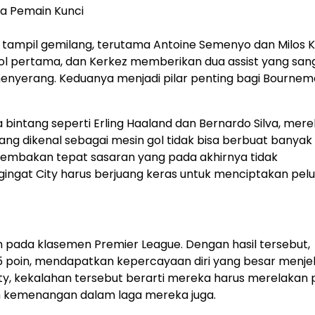
tampil gemilang, terutama Antoine Semenyo dan Milos K
 pertama, dan Kerkez memberikan dua assist yang san
menyerang. Keduanya menjadi pilar penting bagi Bourne
 bintang seperti Erling Haaland dan Bernardo Silva, mer
g dikenal sebagai mesin gol tidak bisa berbuat banyak 
tembakan tepat sasaran yang pada akhirnya tidak
ingat City harus berjuang keras untuk menciptakan pelu
 pada klasemen Premier League. Dengan hasil tersebut,
15 poin, mendapatkan kepercayaan diri yang besar menje
ty, kekalahan tersebut berarti mereka harus merelakan p
ih kemenangan dalam laga mereka juga.