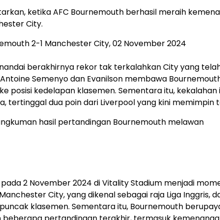
tarkan, ketika AFC Bournemouth berhasil meraih kemen
ester City.
enandai berakhirnya rekor tak terkalahkan City yang tela
dari Antoine Semenyo dan Evanilson membawa Bournemout
e posisi kedelapan klasemen. Sementara itu, kekalahan i
 tertinggal dua poin dari Liverpool yang kini memimpin t
ngkuman hasil pertandingan Bournemouth melawan
pada 2 November 2024 di Vitality Stadium menjadi mom
anchester City, yang dikenal sebagai raja Liga Inggris, 
 puncak klasemen. Sementara itu, Bournemouth berupay
am beberapa pertandingan terakhir, termasuk kemenang