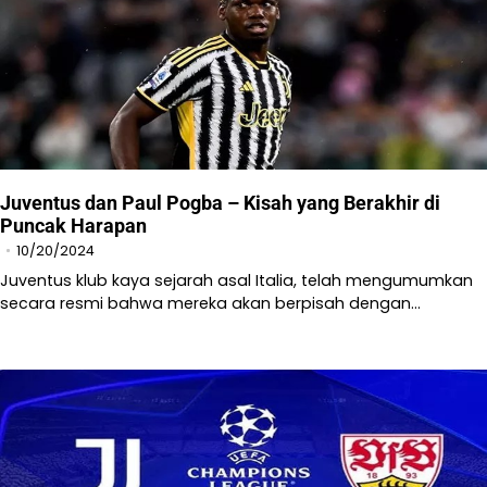
Juventus dan Paul Pogba – Kisah yang Berakhir di
Puncak Harapan
10/20/2024
Juventus klub kaya sejarah asal Italia, telah mengumumkan
secara resmi bahwa mereka akan berpisah dengan…