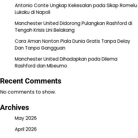
Antonio Conte Ungkap Kekesalan pada Sikap Romelu
Lukaku di Napoli
Manchester United Didorong Pulangkan Rashford di
Tengah Krisis Lini Belakang
Cara Aman Nonton Piala Dunia Gratis Tanpa Delay
Dan Tanpa Gangguan
Manchester United Dihadapkan pada Dilema
Rashford dan Mbeumo
Recent Comments
No comments to show.
Archives
May 2026
April 2026