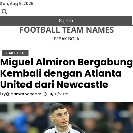
Skip
Sun, Aug 9, 2026
to
content
Sign In
FOOTBALL TEAM NAMES
SEPAK BOLA
SEPAK BOLA
Miguel Almiron Bergabung
Kembali dengan Atlanta
United dari Newcastle
by
adminfootteam
01/31/2025