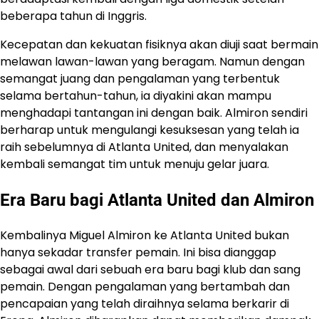
beberapa tahun di Inggris.
Kecepatan dan kekuatan fisiknya akan diuji saat bermain
melawan lawan-lawan yang beragam. Namun dengan
semangat juang dan pengalaman yang terbentuk
selama bertahun-tahun, ia diyakini akan mampu
menghadapi tantangan ini dengan baik. Almiron sendiri
berharap untuk mengulangi kesuksesan yang telah ia
raih sebelumnya di Atlanta United, dan menyalakan
kembali semangat tim untuk menuju gelar juara.
Era Baru bagi Atlanta United dan Almiron
Kembalinya Miguel Almiron ke Atlanta United bukan
hanya sekadar transfer pemain. Ini bisa dianggap
sebagai awal dari sebuah era baru bagi klub dan sang
pemain. Dengan pengalaman yang bertambah dan
pencapaian yang telah diraihnya selama berkarir di