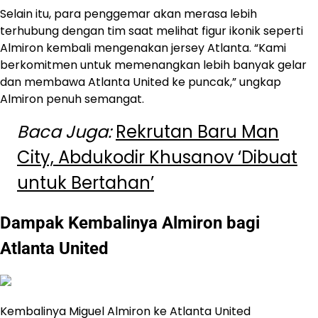
Selain itu, para penggemar akan merasa lebih
terhubung dengan tim saat melihat figur ikonik seperti
Almiron kembali mengenakan jersey Atlanta. “Kami
berkomitmen untuk memenangkan lebih banyak gelar
dan membawa Atlanta United ke puncak,” ungkap
Almiron penuh semangat.
Baca Juga:
Rekrutan Baru Man
City, Abdukodir Khusanov ‘Dibuat
untuk Bertahan’
Dampak Kembalinya Almiron bagi
Atlanta United
​Kembalinya Miguel Almiron ke Atlanta United