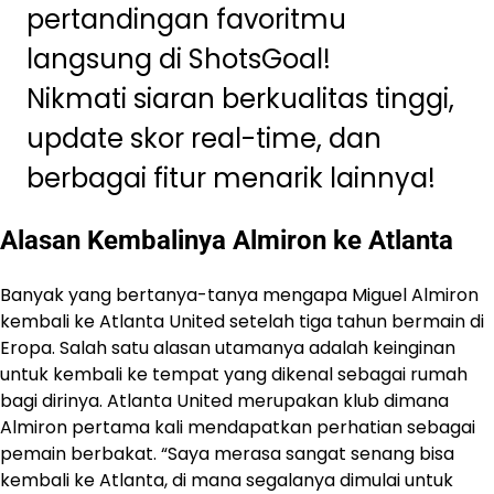
pertandingan favoritmu
langsung di ShotsGoal!
Nikmati siaran berkualitas tinggi,
update skor real-time, dan
berbagai fitur menarik lainnya!
Alasan Kembalinya Almiron ke Atlanta
Banyak yang bertanya-tanya mengapa Miguel Almiron
kembali ke Atlanta United setelah tiga tahun bermain di
Eropa. Salah satu alasan utamanya adalah keinginan
untuk kembali ke tempat yang dikenal sebagai rumah
bagi dirinya. Atlanta United merupakan klub dimana
Almiron pertama kali mendapatkan perhatian sebagai
pemain berbakat. “Saya merasa sangat senang bisa
kembali ke Atlanta, di mana segalanya dimulai untuk