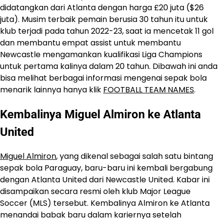
didatangkan dari Atlanta dengan harga £20 juta ($26
juta). Musim terbaik pemain berusia 30 tahun itu untuk
klub terjadi pada tahun 2022-23, saat ia mencetak 11 gol
dan membantu empat assist untuk membantu
Newcastle mengamankan kualifikasi Liga Champions
untuk pertama kalinya dalam 20 tahun. Dibawah ini anda
bisa melihat berbagai informasi mengenai sepak bola
menarik lainnya hanya klik
FOOTBALL TEAM NAMES
.
Kembalinya Miguel Almiron ke Atlanta
United
Miguel Almiron
, yang dikenal sebagai salah satu bintang
sepak bola Paraguay, baru-baru ini kembali bergabung
dengan Atlanta United dari Newcastle United. Kabar ini
disampaikan secara resmi oleh klub Major League
Soccer (MLS) tersebut. Kembalinya Almiron ke Atlanta
menandai babak baru dalam kariernya setelah