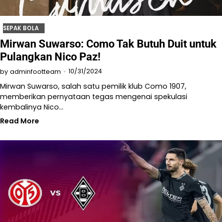
SEPAK BOLA
Mirwan Suwarso: Como Tak Butuh Duit untuk
Pulangkan Nico Paz!
10/31/2024
by
adminfootteam
Mirwan Suwarso, salah satu pemilik klub Como 1907,
memberikan pernyataan tegas mengenai spekulasi
kembalinya Nico…
Read More