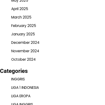
May 2025
April 2025
March 2025
February 2025
January 2025
December 2024
November 2024
October 2024
Categories
INGGRIS
LIGA 1 INDONESIA
LIGA EROPA
LIGA INGGRIS