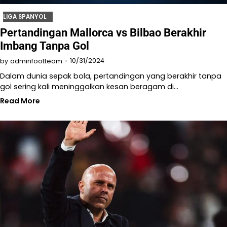
LIGA SPANYOL
Pertandingan Mallorca vs Bilbao Berakhir
Imbang Tanpa Gol
10/31/2024
by
adminfootteam
Dalam dunia sepak bola, pertandingan yang berakhir tanpa
gol sering kali meninggalkan kesan beragam di…
Read More